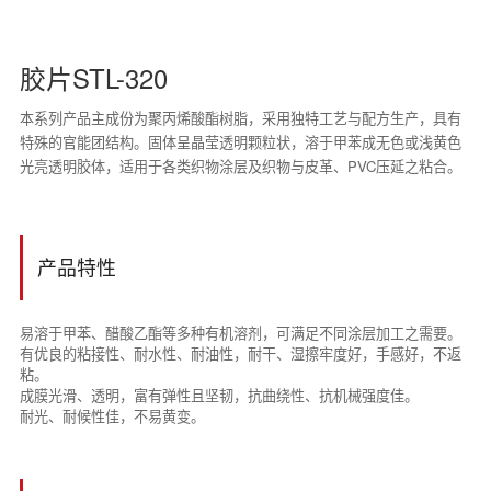
胶片STL-320
本系列产品主成份为聚丙烯酸酯树脂，采用独特工艺与配方生产，具有
特殊的官能团结构。固体呈晶莹透明颗粒状，溶于甲苯成无色或浅黄色
光亮透明胶体，适用于各类织物涂层及织物与皮革、PVC压延之粘合。
产品特性
易溶于甲苯、醋酸乙酯等多种有机溶剂，可满足不同涂层加工之需要。
有优良的粘接性、耐水性、耐油性，耐干、湿擦牢度好，手感好，不返
粘。
成膜光滑、透明，富有弹性且坚韧，抗曲绕性、抗机械强度佳。
耐光、耐候性佳，不易黄变。