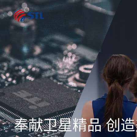
奉献卫星精品 创