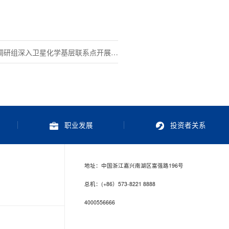
调研组深入卫星化学基层联系点开展调
持续擦亮红船旁“产改”名片
职业发展
投资者关系
地址：中国浙江嘉兴南湖区富强路196号
总机：(+86）573-8221 8888
4000556666