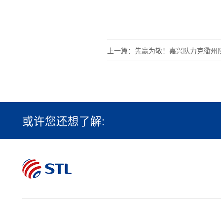
上一篇：先赢为敬！嘉兴队力克衢州队
战，卫星化学“第12人”闪耀赛场
或许您还想了解: