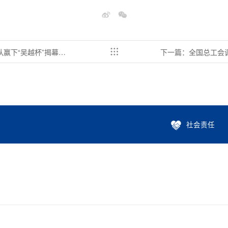
赢下“吴越杯”揭幕
下一篇：全国总工会
研指导 勉励卫星
社会责任