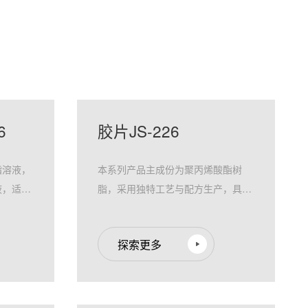
6
胶片JS-226
脂溶液，
本系列产品主成份为聚丙烯酸酯树
液，适用
脂，采用独特工艺与配方生产，具有
、PVC
特殊的官能团结构。固体呈晶莹透明
颗粒状，溶于甲苯成无色或浅黄色光
探索更多
亮透明胶体，适用于各类织物涂层及
织物与皮革、PVC压延之粘合。