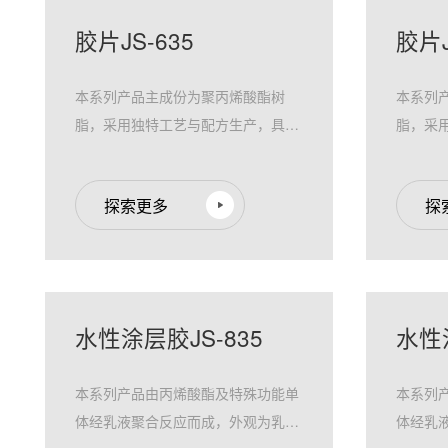
胶片JS-635
胶片J
本系列产品主成份为聚丙烯酸酯树
本系列
脂，采用独特工艺与配方生产，具有
脂，采
特殊的官能团结构。固体呈晶莹透明
特殊的
颗粒状，溶于甲苯成无色或浅黄色光
颗粒状
探索更多
探
亮透明胶体，适用于各类织物涂层及
亮透明
织物与皮革、PVC压延之粘合。
织物与皮
水性涂层胶JS-835
水性涂
本系列产品由丙烯酸酯及特殊功能单
本系列
体经乳液聚合反应而成，外观为乳白
体经乳