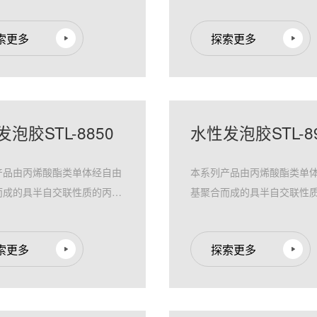
光粘稠液，增稠后呈乳白色胶
色带蓝光粘稠液，增稠后呈
具有自交联特性，属阴/非离子
状体，具有自交联特性，属阴
索更多
探索更多
泛适用于各类服装面料、里
型。广泛适用于各类服装面
包料、帐篷、现代画布等织物
料、箱包料、帐篷、现代画
理。
涂层整理。
泡胶STL-8850
水性发泡胶STL-8
产品由丙烯酸酯类单体经自由
本系列产品由丙烯酸酯类单
而成的具半自交联性质的丙烯
基聚合而成的具半自交联性
高分子聚合乳液，外观为乳白
酸酯类高分子聚合乳液，外
彩贝壳色，具有极好的粘结成
色带七彩贝壳色，具有极好
索更多
探索更多
，低温回弹性好，耐干、湿洗
膜牢度，低温回弹性好，耐
手感柔软，广泛应用于家纺、
性好，手感柔软，广泛应用
卷帘、遮阳帘以及喷绘画布等
窗帘、卷帘、遮阳帘以及喷
业领域。
纺织工业领域。