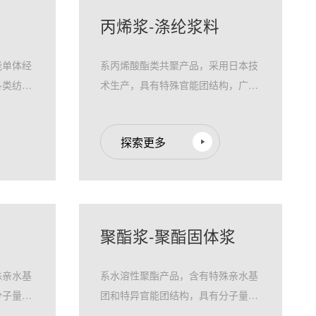
丙烯浆-涤纶浆料
能单体经
系丙烯酸酯类共聚产品，采用日本技
各类纺织
术生产，具有特殊官能团结构，广泛
圆网、平
应用于各类涤纶长丝、加工丝、复合
牢度好，
丝、异形丝、锦纶丝及其他疏水纤维
探索更多
之上浆
聚酯浆-聚酯固体浆
殊亲水基
系水溶性聚酯产品，含有特殊亲水基
分子量
团和特异官能团结构，具有分子量
易溶于热
高，粘附力强，成膜性好，易溶于热