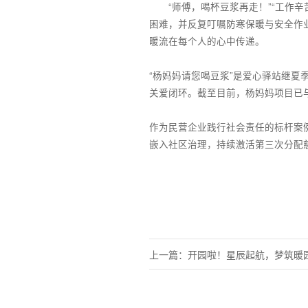
“师傅，喝杯豆浆再走！”“工作辛
困难，并反复叮嘱防寒保暖与安全作
暖流在每个人的心中传递。
“杨妈妈请您喝豆浆”是爱心驿站继夏
关爱闭环。截至目前，杨妈妈项目已与
作为民营企业践行社会责任的标杆案
嵌入社区治理，持续激活第三次分配
上一篇：开园啦！星辰起航，梦筑暖园
心农场·星禾福园”温暖启幕