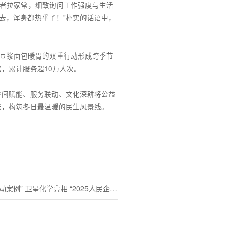
作者拉家常，细致询问工作强度与生活
去，浑身都热乎了！”朴实的话语中，
送豆浆面包暖胃的双重行动形成跨季节
，累计服务超10万人次。
空间赋能、服务联动、文化深耕将公益
张，构筑冬日最温暖的民生风景线。
“2025人民企业