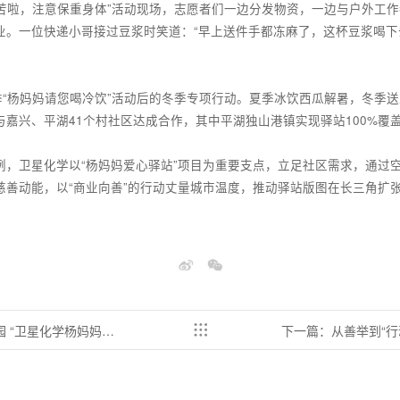
苦啦，注意保重身体”活动现场，志愿者们一边分发物资，一边与户外工
业。一位快递小哥接过豆浆时笑道：“早上送件手都冻麻了，这杯豆浆喝下
季“杨妈妈请您喝冷饮”活动后的冬季专项行动。夏季冰饮西瓜解暑，冬季
嘉兴、平湖41个村社区达成合作，其中平湖独山港镇实现驿站100%覆盖
例，卫星化学以“杨妈妈爱心驿站”项目为重要支点，立足社区需求，通过
慈善动能，以“商业向善”的行动丈量城市温度，推动驿站版图在长三角扩
 “卫星化学杨妈妈爱
下一篇：从善举到“行动案例” 卫星化学亮相 
社会责任论坛”