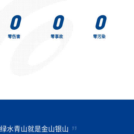
0
0
0
零伤害
零事故
零污染
绿水青山就是金山银山