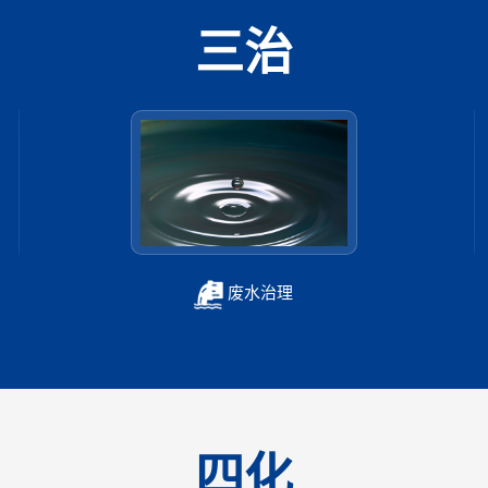
三治
废水治理
四化