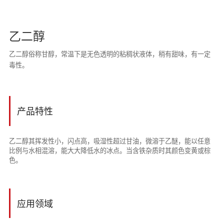
乙二醇
乙二醇俗称甘醇，常温下是无色透明的粘稠状液体，稍有甜味，有一定
毒性。
产品特性
乙二醇其挥发性小，闪点高，吸湿性超过甘油，微溶于乙醚，能以任意
比例与水相混溶，能大大降低水的冰点。当含铁杂质时其颜色变黄或棕
色。
应用领域