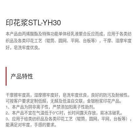
印花浆STL-YH30
本产品由丙烯酸酯及特殊功能单体经乳液聚合反应而成，应用于各类纺
织品及各类印花工艺（辊筒、圆网、平网、台板等），干摩、湿摩牢度
好，皂洗牢度优良。
产品特性
干摩擦牢度高，湿摩擦牢度好，皂洗牢度优良，良好的防污及耐候性。
可按客户要求定制低醛，无醛及低温自交联，金银粉浆印花产品。
1、本产品为阴非离子性，严禁添加阳离子性助剂。
2、本产品不宜在气温低于0℃时，长时间露天存放，易冰冻破乳。
3、应用于给类纺织品及各类印花工艺（辊筒，圆网，平网，台板等），
能满足对牢度，手感的要求。