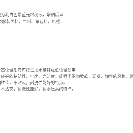
观为乳白色带蓝光粘稠液，增稠后呈
类服装面料、里料、箱包料、帐篷、
；高含量型号可按需加水稀释成低含量使用。
有较好的粘结性、牢度、光洁度。能赋予织物柔软、硬挺、弹性的风格，
油性佳，不沾灰，耐洗性能好的特点。
，不沾灰，耐洗性能好，耐水压高的特点。